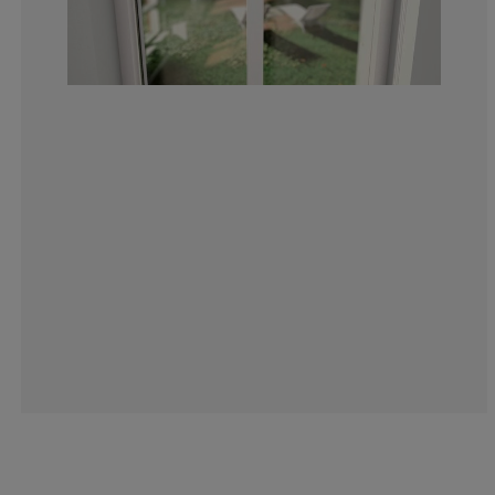
15.6794425087
8.362369337979
2.090592334494
9.40766550522