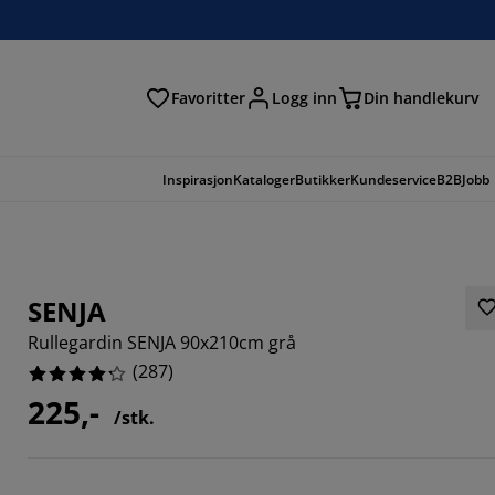
Favoritter
Logg inn
Din handlekurv
Inspirasjon
Kataloger
Butikker
Kundeservice
B2B
Jobb
SENJA
Rullegardin SENJA 90x210cm grå
(
287
)
225,-
/stk.
886%