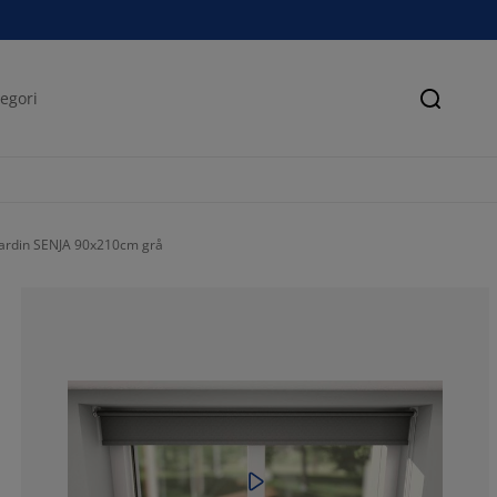
Søk
gardin SENJA 90x210cm grå
64.45993031358