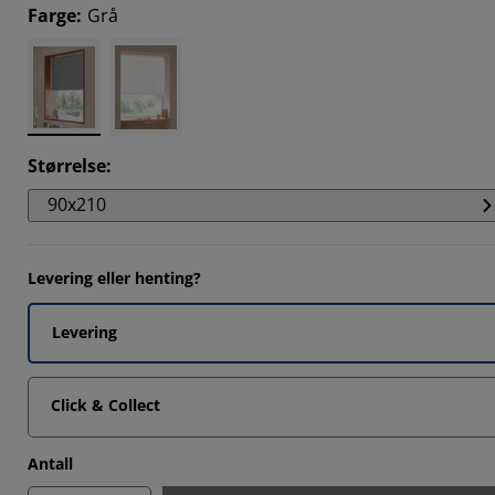
108%
Farge
:
Grå
095%
7737%
648%
Størrelse
:
90x210
Levering eller henting?
Levering
Click & Collect
Antall