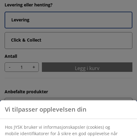
Levering eller henting?
Levering
Click & Collect
Antall
-
+
Legg i kurv
Anbefalte produkter
Badematter
Vi tilpasser opplevelsen din
Hos JYSK bruker vi informasjonskapsler (cookies) og
Håndkleholdere
mobile identifikatorer for å sikre en god opplevelse når