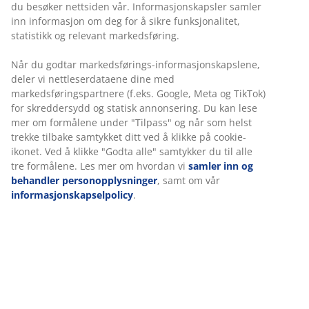
du besøker nettsiden vår. Informasjonskapsler samler
inn informasjon om deg for å sikre funksjonalitet,
statistikk og relevant markedsføring.
Ubegrenset returrett
Ingen tidsbegrensning - du kan returnere i hvilken som
Når du godtar markedsførings-informasjonskapslene,
helst JYSK butikk
deler vi nettleserdataene dine med
markedsføringspartnere (f.eks. Google, Meta og TikTok)
Prisgaranti
for skreddersydd og statisk annonsering. Du kan lese
30 dagers prisgaranti på alle varer
mer om formålene under "Tilpass" og når som helst
Fleksibel levering
trekke tilbake samtykket ditt ved å klikke på cookie-
Rask og enkel levering som passer deg
ikonet. Ved å klikke "Godta alle" samtykker du til alle
tre formålene. Les mer om hvordan vi
samler inn og
behandler personopplysninger
, samt om vår
informasjonskapselpolicy
.
Varenr.: 2137626
Spesifikasjoner