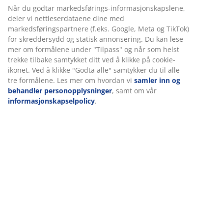
30 dagers prisgaranti på alle varer
Når du godtar markedsførings-informasjonskapslene,
Fleksibel levering
deler vi nettleserdataene dine med
markedsføringspartnere (f.eks. Google, Meta og TikTok)
Rask og enkel levering som passer deg
for skreddersydd og statisk annonsering. Du kan lese
mer om formålene under "Tilpass" og når som helst
trekke tilbake samtykket ditt ved å klikke på cookie-
Varenr.: 2300151
ikonet. Ved å klikke "Godta alle" samtykker du til alle
tre formålene. Les mer om hvordan vi
samler inn og
behandler personopplysninger
, samt om vår
informasjonskapselpolicy
.
Spesifikasjoner
Omtaler
(
2
)
Levering