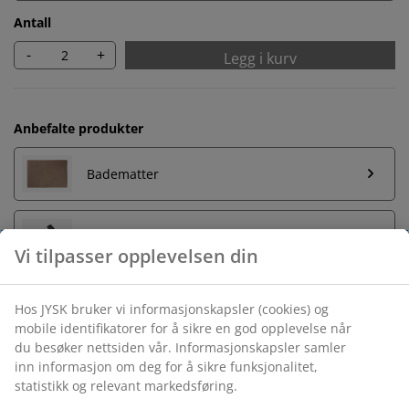
Antall
-
+
Legg i kurv
Anbefalte produkter
Badematter
Håndkleholdere
Vi tilpasser opplevelsen din
Hos JYSK bruker vi informasjonskapsler (cookies) og
mobile identifikatorer for å sikre en god opplevelse når
Ubegrenset returrett
du besøker nettsiden vår. Informasjonskapsler samler
Ingen tidsbegrensning - du kan returnere i hvilken som
inn informasjon om deg for å sikre funksjonalitet,
helst JYSK butikk
statistikk og relevant markedsføring.
Prisgaranti