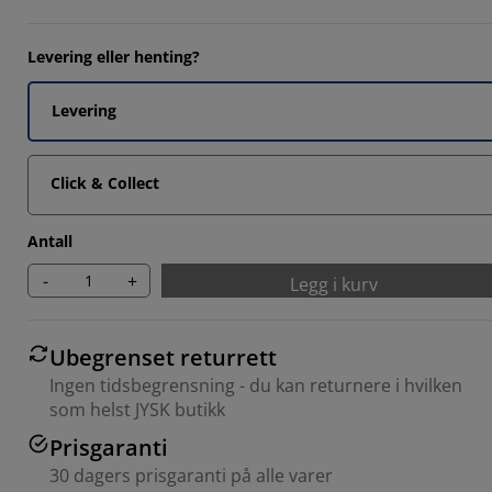
Levering eller henting?
Levering
7143%
Click & Collect
Antall
-
+
Legg i kurv
Ubegrenset returrett
Ingen tidsbegrensning - du kan returnere i hvilken
som helst JYSK butikk
Prisgaranti
30 dagers prisgaranti på alle varer