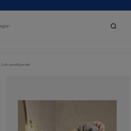
Søk
2stk sand/lyserød
28.5714285714