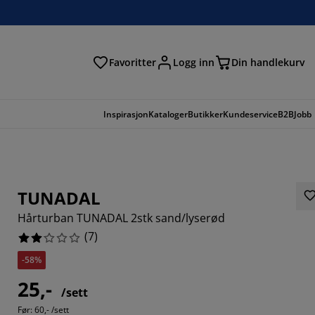
Favoritter
Logg inn
Din handlekurv
Inspirasjon
Kataloger
Butikker
Kundeservice
B2B
Jobb
TUNADAL
Hårturban TUNADAL 2stk sand/lyserød
(
7
)
-58%
25,-
/sett
2857%
Før:
60,- /sett