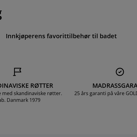
g
Innkjøperens favorittilbehør til badet
INAVISKE RØTTER
MADRASSGARA
e med skandinaviske røtter.
25 års garanti på våre GO
ab. Danmark 1979