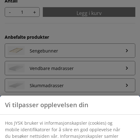
Antall
-
+
Legg i kurv
Anbefalte produkter
Sengebunner
Vendbare madrasser
Skummadrasser
Ubegrenset returrett
Ingen tidsbegrensning - du kan returnere i hvilken som
helst JYSK butikk
Prisgaranti