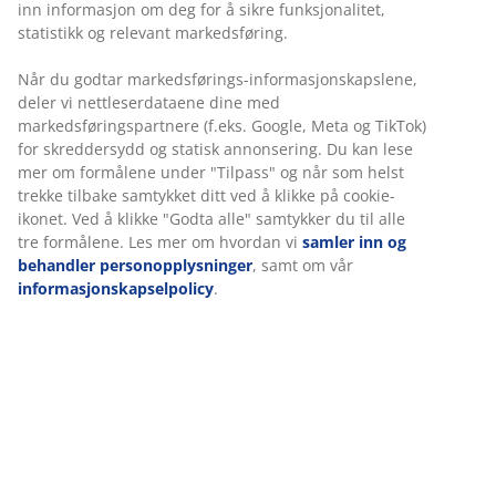
30 dagers prisgaranti på alle varer
Fleksibel levering
Rask og enkel levering som passer deg
Folie. Med oppbevaringsrom. Passer til ramme-, skum-
og vendbare madrasser 90x200 cm. Bunn og
madrasser kjøpes separat. B95 x L205 x H91 cm
Varenr.: 3670468
Monteringsanvisning
Spesifikasjoner
Omtaler