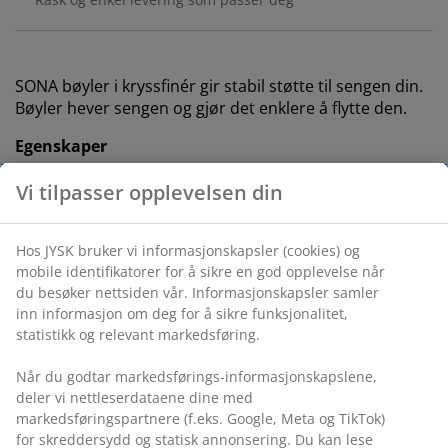
SONA bøyler i kryssfinér gir stabil støtte til sengen din.
Bøyler hever sengen og gjør det enklere å flytte den.
Egenskaper
Passer til madrass i størrelse:
B90 cm
Vi tilpasser opplevelsen din
Størrelse:
H35 cm
Hos JYSK bruker vi informasjonskapsler (cookies) og
Antall i pakke:
2
mobile identifikatorer for å sikre en god opplevelse når
du besøker nettsiden vår. Informasjonskapsler samler
Kryssfinér: Slitesterk med et naturlig utseende
inn informasjon om deg for å sikre funksjonalitet,
FSC® 100%:
Treverket og skogbaserte materialer i
statistikk og relevant markedsføring.
dette produktet kommer fra ansvarlig forvaltede,
FSC®-sertifiserte skoger.
Når du godtar markedsførings-informasjonskapslene,
deler vi nettleserdataene dine med
Bjørkefinér
markedsføringspartnere (f.eks. Google, Meta og TikTok)
Bøylene er laget av bjørkefinér og har samme utseende
for skreddersydd og statisk annonsering. Du kan lese