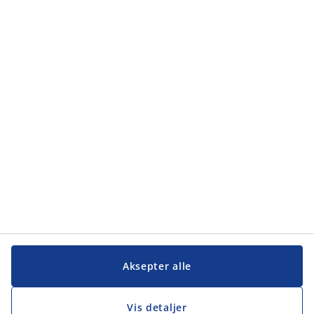
Kategorier
Kategorier
Kundeservice
Kundeservice
JYSK
JYSK
Hovedkontor
Følg JYSK
Aksepter alle
Vis detaljer