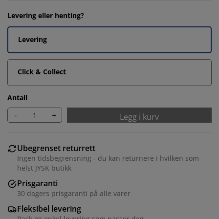
Levering eller henting?
Levering
Click & Collect
Antall
-
+
Legg i kurv
Ubegrenset returrett
Ingen tidsbegrensning - du kan returnere i hvilken som
helst JYSK butikk
Prisgaranti
30 dagers prisgaranti på alle varer
Fleksibel levering
Rask og enkel levering som passer deg