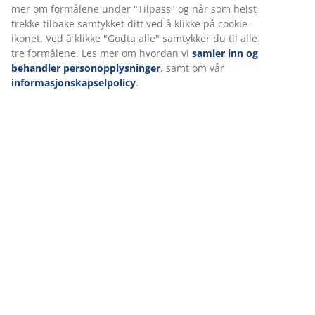
som heltre, og de gir stabil støtte til sengen din.
mer om formålene under "Tilpass" og når som helst
trekke tilbake samtykket ditt ved å klikke på cookie-
FSC® 100%
ikonet. Ved å klikke "Godta alle" samtykker du til alle
FSC® 100%-merket indikerer at alt trevirke og
tre formålene. Les mer om hvordan vi
samler inn og
skogbaserte materialer i dette produktet kommer fra
behandler personopplysninger
, samt om vår
ansvarlig forvaltede, FSC®-sertifiserte skoger.
informasjonskapselpolicy
.
Varenr.: 3553332
Monteringsanvisning
Spesifikasjoner
Omtaler
(
1
)