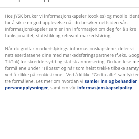
er delt inn i 7 komfortsoner og 4 komfortlag, som
inkluderer pocket-fjærer og polyeterskum, som hver
bidrar til dybde og generell støtte. Hver pocketfjær er
innebygd i sin egen stofflomme og tilpasser seg
individuelt til kroppen din. Dette skaper en fleksibel og
støttende madrass. Den innebygde regulerbare
bunnen gir trinnløs justering av både hode- og
fotseksjonene, styrt av en trådløs fjernkontroll. Motor
må monteres før bruk.
Farge
Match sengen din med en sengegavl i samme
fargekode, Grå-23, for å skape et helhetlig utseende. En
sengegavl gir soverommet ditt et stilig preg og bidrar
til å redusere merker på veggen som kan oppstå når
man sover tett inntil den.
OEKO-TEX® STANDARD 100
Dette produktet er OEKO-TEX® STANDARD 100-
sertifisert. Dette betyr at hver komponent er testet av
uavhengige OEKO-TEX®-institutter og oppfyller strenge