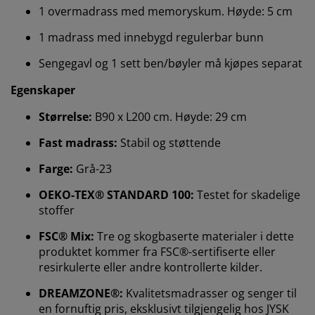
1 overmadrass med memoryskum. Høyde: 5 cm
1 madrass med innebygd regulerbar bunn
Sengegavl og 1 sett ben/bøyler må kjøpes separat
Egenskaper
Vi tilpasser opplevelsen din
Størrelse:
B90 x L200 cm. Høyde: 29 cm
Fast madrass:
Stabil og støttende
Hos JYSK bruker vi informasjonskapsler (cookies) og
Farge:
Grå-23
mobile identifikatorer for å sikre en god opplevelse når
du besøker nettsiden vår. Informasjonskapsler samler
OEKO-TEX® STANDARD 100:
Testet for skadelige
inn informasjon om deg for å sikre funksjonalitet,
stoffer
statistikk og relevant markedsføring.
FSC® Mix:
Tre og skogbaserte materialer i dette
Når du godtar markedsførings-informasjonskapslene,
produktet kommer fra FSC®-sertifiserte eller
deler vi nettleserdataene dine med
resirkulerte eller andre kontrollerte kilder.
markedsføringspartnere (f.eks. Google, Meta og TikTok)
for skreddersydd og statisk annonsering. Du kan lese
DREAMZONE®:
Kvalitetsmadrasser og senger til
mer om formålene under "Tilpass" og når som helst
en fornuftig pris, eksklusivt tilgjengelig hos JYSK