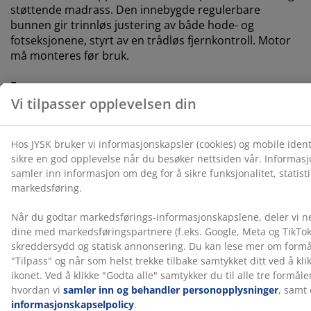
støttende madrass. Den innebygde regulerbare
bunnen gir trinnløs justering av både hode- og
fotseksjonene, styrt av en trådløs fjernkontroll. Motor
må monteres før bruk.
Farge
Match sengen din med en sengegavl i samme
fargekode, Grå-23, for å skape et helhetlig utseende. En
sengegavl gir soverommet ditt et stilig preg og bidrar
til å redusere merker på veggen som kan oppstå når
man sover tett inntil den.
OEKO-TEX® STANDARD 100
Dette produktet er OEKO-TEX® STANDARD 100-
sertifisert. Dette betyr at hver komponent er testet av
uavhengige OEKO-TEX®-institutter og oppfyller strenge
grenser for skadelige stoffer.
FSC® Mix
FSC® Mix-merket indikerer at alt tre og skogbaserte
materialer i dette produktet kommer fra en