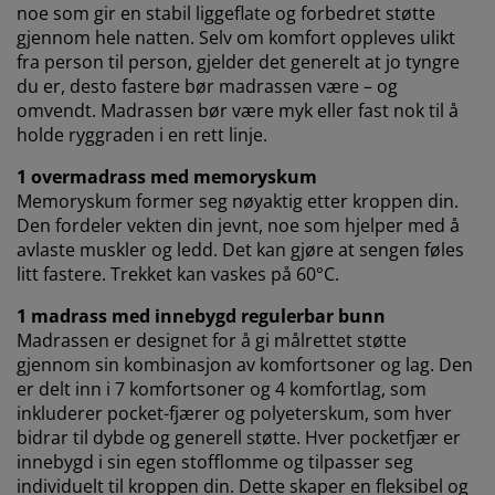
ikonet. Ved å klikke "Godta alle" samtykker du til alle
noe som gir en stabil liggeflate og forbedret støtte
tre formålene. Les mer om hvordan vi
samler inn og
gjennom hele natten. Selv om komfort oppleves ulikt
behandler personopplysninger
, samt om vår
fra person til person, gjelder det generelt at jo tyngre
informasjonskapselpolicy
.
du er, desto fastere bør madrassen være – og
omvendt. Madrassen bør være myk eller fast nok til å
holde ryggraden i en rett linje.
1 overmadrass med memoryskum
Memoryskum former seg nøyaktig etter kroppen din.
Den fordeler vekten din jevnt, noe som hjelper med å
avlaste muskler og ledd. Det kan gjøre at sengen føles
litt fastere. Trekket kan vaskes på 60°C.
1 madrass med innebygd regulerbar bunn
Madrassen er designet for å gi målrettet støtte
gjennom sin kombinasjon av komfortsoner og lag. Den
er delt inn i 7 komfortsoner og 4 komfortlag, som
inkluderer pocket-fjærer og polyeterskum, som hver
bidrar til dybde og generell støtte. Hver pocketfjær er
innebygd i sin egen stofflomme og tilpasser seg
individuelt til kroppen din. Dette skaper en fleksibel og