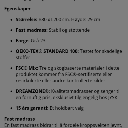
Egenskaper
Størrelse:
B80 x L200 cm. Høyde: 29 cm
Fast madrass:
Stabil og støttende
Vi tilpasser opplevelsen din
Farge:
Grå-23
OEKO-TEX® STANDARD 100:
Testet for skadelige
Hos JYSK bruker vi informasjonskapsler (cookies) og
stoffer
mobile identifikatorer for å sikre en god opplevelse når
FSC® Mix:
Tre og skogbaserte materialer i dette
du besøker nettsiden vår. Informasjonskapsler samler
produktet kommer fra FSC®-sertifiserte eller
inn informasjon om deg for å sikre funksjonalitet,
statistikk og relevant markedsføring.
resirkulerte eller andre kontrollerte kilder.
DREAMZONE®:
Kvalitetsmadrasser og senger til
Når du godtar markedsførings-informasjonskapslene,
en fornuftig pris, eksklusivt tilgjengelig hos JYSK
deler vi nettleserdataene dine med
markedsføringspartnere (f.eks. Google, Meta og TikTok)
15 års garanti:
Et holdbart valg
for skreddersydd og statisk annonsering. Du kan lese
mer om formålene under "Tilpass" og når som helst
Fast madrass
trekke tilbake samtykket ditt ved å klikke på cookie-
En fast madrass bidrar til å fordele kroppsvekten jevnt,