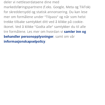
informasjon om deg for å sikre funksjonalitet, statistikk og
Spesifikasjoner
relevant markedsføring.
Når du godtar markedsførings-informasjonskapslene,
deler vi nettleserdataene dine med
Omtaler
markedsføringspartnere (f.eks. Google, Meta og TikTok) for
skreddersydd og statisk annonsering. Du kan lese mer om
(
31
)
formålene under "Tilpass" og når som helst trekke tilbake
samtykket ditt ved å klikke på cookie-ikonet. Ved å klikke
"Godta alle" samtykker du til alle tre formålene. Les mer
Om merket
om hvordan vi
samler inn og behandler
personopplysninger
, samt om vår
informasjonskapselpolicy
.
Levering