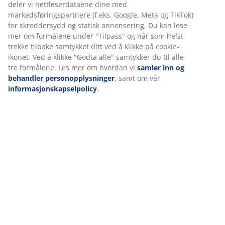
Spesifikasjoner
Omtaler
(
6
)
Vi tilpasser opplevelsen din
Om merket
Hos JYSK bruker vi informasjonskapsler (cookies) og mobile
identifikatorer for å sikre en god opplevelse når du besøker net
vår. Informasjonskapsler samler inn informasjon om deg for å si
Levering
funksjonalitet, statistikk og relevant markedsføring.
Når du godtar markedsførings-informasjonskapslene, deler vi
nettleserdataene dine med markedsføringspartnere (f.eks. Goog
Meta og TikTok) for skreddersydd og statisk annonsering. Du kan
mer om formålene under "Tilpass" og når som helst trekke tilba
samtykket ditt ved å klikke på cookie-ikonet. Ved å klikke "Godta 