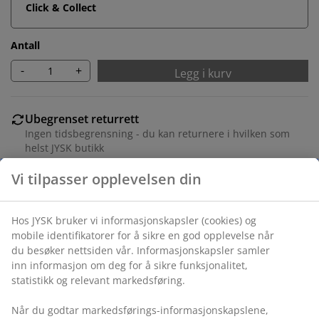
Click & Collect
Antall
-
+
Legg i kurv
Ubegrenset returrett
Ingen tidsbegrensning - du kan returnere i hvilken som
helst JYSK butikk
Prisgaranti
30 dagers prisgaranti på alle varer
Fleksibel levering
Rask og enkel levering som passer deg
Varenr.: 1064107