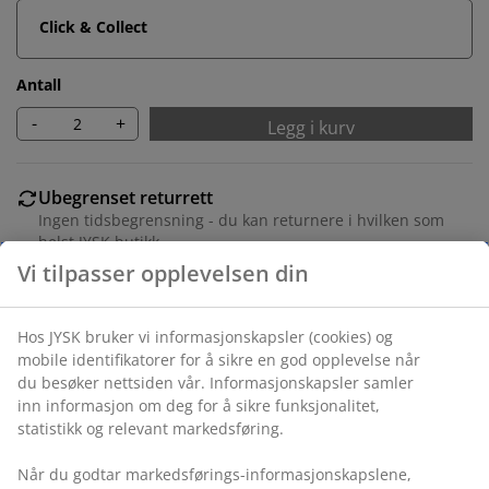
Click & Collect
Antall
-
+
Legg i kurv
Ubegrenset returrett
Ingen tidsbegrensning - du kan returnere i hvilken som
helst JYSK butikk
Vi tilpasser opplevelsen din
Prisgaranti
30 dagers prisgaranti på alle varer
Fleksibel levering
Hos JYSK bruker vi informasjonskapsler (cookies) og
Rask og enkel levering som passer deg
mobile identifikatorer for å sikre en god opplevelse når
du besøker nettsiden vår. Informasjonskapsler samler
inn informasjon om deg for å sikre funksjonalitet,
statistikk og relevant markedsføring.
Varenr.: 1070170
Når du godtar markedsførings-informasjonskapslene,