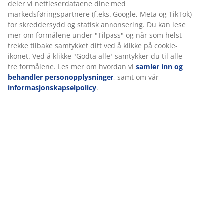
deler vi nettleserdataene dine med
markedsføringspartnere (f.eks. Google, Meta og TikTok)
Spesifikasjoner
for skreddersydd og statisk annonsering. Du kan lese
mer om formålene under "Tilpass" og når som helst
trekke tilbake samtykket ditt ved å klikke på cookie-
ikonet. Ved å klikke "Godta alle" samtykker du til alle
Omtaler
tre formålene. Les mer om hvordan vi
samler inn og
(
0
)
behandler personopplysninger
, samt om vår
informasjonskapselpolicy
.
Om merket
Levering