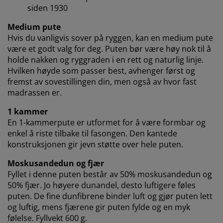
siden 1930
Hos JYSK bruker vi informasjonskapsler (cookies) og
Medium pute
mobile identifikatorer for å sikre en god opplevelse når
Hvis du vanligvis sover på ryggen, kan en medium pute
du besøker nettsiden vår. Informasjonskapsler samler
være et godt valg for deg. Puten bør være høy nok til å
inn informasjon om deg for å sikre funksjonalitet,
holde nakken og ryggraden i en rett og naturlig linje.
statistikk og relevant markedsføring.
Hvilken høyde som passer best, avhenger først og
fremst av sovestillingen din, men også av hvor fast
Når du godtar markedsførings-informasjonskapslene,
madrassen er.
deler vi nettleserdataene dine med
markedsføringspartnere (f.eks. Google, Meta og TikTok)
1 kammer
for skreddersydd og statisk annonsering. Du kan lese
En 1-kammerpute er utformet for å være formbar og
mer om formålene under "Tilpass" og når som helst
enkel å riste tilbake til fasongen. Den kantede
trekke tilbake samtykket ditt ved å klikke på cookie-
konstruksjonen gir jevn støtte over hele puten.
ikonet. Ved å klikke "Godta alle" samtykker du til alle
tre formålene. Les mer om hvordan vi
samler inn og
Moskusandedun og fjær
behandler personopplysninger
, samt om vår
Fyllet i denne puten består av 50% moskusandedun og
informasjonskapselpolicy
.
50% fjær. Jo høyere dunandel, desto luftigere føles
puten. De fine dunfibrene binder luft og gjør puten lett
og luftig, mens fjærene gir puten fylde og en myk
følelse. Fyllvekt 600 g.