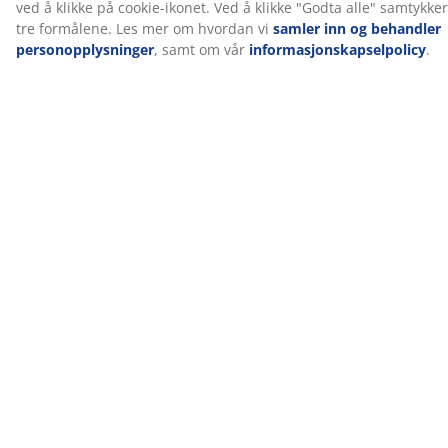
strenge krav til kjemikalier som er relevante for
hudallergi.
OEKO-TEX® STANDARD 100
Dette produktet er OEKO-TEX® STANDARD 100-
sertifisert. Det betyr at hver komponent er testet av
uavhengige OEKO-TEX®-institutter og oppfyller strenge
grenser for skadelige stoffer.
Norsk Dun®
Norsk Dun® er et norsk selskap som har opparbeidet
seg omfattende kunnskap om de bemerkelsesverdige
egenskapene til dun. Denne ekspertisen er sydd inn i
hvert eneste produkt de lager.
La oss hjelpe deg med å velge riktig pute
For å lære mer om hvilken pute som passer best for
deg, kan du lese våre guider eller besøke din lokale
JYSK-butikk for personlig veiledning fra våre dyktige
medarbeidere. Prøv ulike puter og få hjelp til å finne
den riktige matchen basert på dine preferanser når det
gjelder soveposisjon, putehøyde og fasthet på