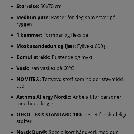
Størrelse:
50x70 cm
Medium pute:
Passer for deg som sover på
ryggen
1 kammer:
Formbar og fleksibel
Moskusandedun og fjær:
Fyllvekt 600 g
Bomullstrekk:
Pustende og mykt
Vask:
Kan vaskes på 60°C
NOMITE®:
Tettvevd stoff som holder støvmidd
ute
Asthma Allergy Nordic:
Anbefalt for personer
med hudallergier
OEKO-TEX® STANDARD 100:
Testet for skadelige
stoffer
Vi tilpasser opplevelsen din
Norsk Dun®:
Spesialisert håndverk med dun