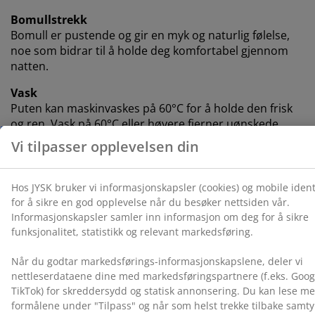
Bomullstrekk
Bomull er pustende og gir en myk og naturlig følelse,
noe som bidrar til å holde deg komfortabel gjennom
natten.
Vask
Puten kan maskinvaskes på 60°C for å holde den frisk
og ren. Vask på 60°C eller høyere fjerner uønskede
støvmidd fra stoffet. Bruk et egnet vaskemiddel for
naturfyll.
NOMITE®
Dyner og puter som bærer NOMITE®-merket har et
trekk som er spesielt tettvevd. Dette bidrar til å
redusere inntrengning av støvmidd og gjør dynen
egnet for personer med støvmiddallergi.
Asthma Allergy Nordic
Dyner og puter som bærer Asthma Allergy Nordic-
merket er anbefalt av organisasjonen og oppfyller