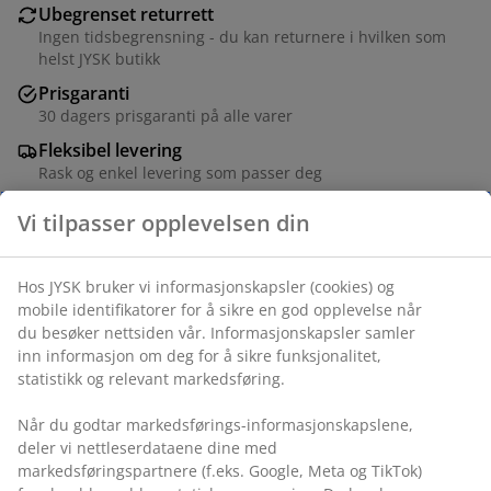
Ubegrenset returrett
Ingen tidsbegrensning - du kan returnere i hvilken som
helst JYSK butikk
Prisgaranti
30 dagers prisgaranti på alle varer
Fleksibel levering
Rask og enkel levering som passer deg
Stål. Ø70 x D4 cm
Varenr.: 3690375
Monteringsanvisning
Spesifikasjoner