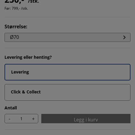
/stk.
Før:
799,- /stk.
Størrelse
:
Ø70
Levering eller henting?
Levering
Click & Collect
Antall
-
+
Legg i kurv