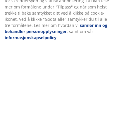
Omtaler
(
149
)
Vi tilpasser opplevelsen din
Levering
Hos JYSK bruker vi informasjonskapsler (cookies) og mobile
identifikatorer for å sikre en god opplevelse når du besøker net
vår. Informasjonskapsler samler inn informasjon om deg for å si
funksjonalitet, statistikk og relevant markedsføring.
Når du godtar markedsførings-informasjonskapslene, deler vi
nettleserdataene dine med markedsføringspartnere (f.eks. Goog
Meta og TikTok) for skreddersydd og statisk annonsering. Du kan
mer om formålene under "Tilpass" og når som helst trekke tilba
samtykket ditt ved å klikke på cookie-ikonet. Ved å klikke "Godta 
samtykker du til alle tre formålene. Les mer om hvordan vi
saml
og behandler personopplysninger
, samt om vår
informasjonskapselpolicy
.