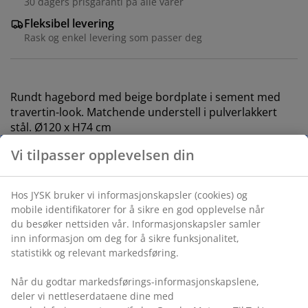
30 dagers prisgaranti på alle varer
Fleksibel levering
Rask og enkel levering som passer deg
Rundt hagebord med beige bordplate i sement med
travertin-look. Matchende understell i pulverlakkert
stål. Ø120 x H74 cm
Varenr.: 3725170
Monteringsanvisning
Vi tilpasser opplevelsen din
Spesifikasjoner