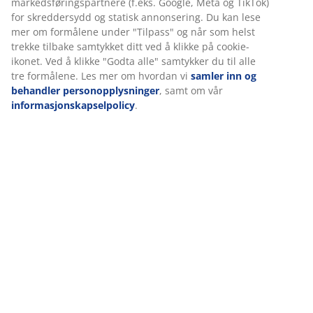
Hos JYSK bruker vi informasjonskapsler (cookies) og mobile
identifikatorer for å sikre en god opplevelse når du besøker
nettsiden vår. Informasjonskapsler samler inn informasjon om
Omtaler
deg for å sikre funksjonalitet, statistikk og relevant
(
18
)
markedsføring.
Når du godtar markedsførings-informasjonskapslene, deler vi
nettleserdataene dine med markedsføringspartnere (f.eks.
Levering
Google, Meta og TikTok) for skreddersydd og statisk
annonsering. Du kan lese mer om formålene under "Tilpass"
og når som helst trekke tilbake samtykket ditt ved å klikke på
cookie-ikonet. Ved å klikke "Godta alle" samtykker du til alle tre
formålene. Les mer om hvordan vi
samler inn og behandler
personopplysninger
, samt om vår
informasjonskapselpolicy
.