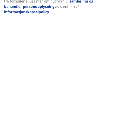
tre formålene. Les mer om hvordan vi
samler inn og
behandler personopplysninger
, samt om vår
Kontakt
informasjonskapselpolicy
.
Kontakt kundeservice
47 ÅR MED GODE TILBUD
Mer enn 3600 butikker i over 49 land
SKANDINAVISKE RØTTER
Vi er globale med skandinaviske røtter. Etab. Danmark 1979