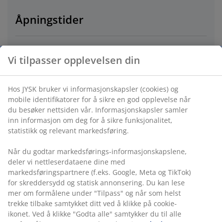
Åpningstider
Fredag
07
.
08
10:00 - 18:00
Vi tilpasser opplevelsen din
Lørdag
08
.
08
10:00 - 18:00
Hos JYSK bruker vi informasjonskapsler (cookies) og
mobile identifikatorer for å sikre en god opplevelse når
Søndag
09
.
08
Stengt
du besøker nettsiden vår. Informasjonskapsler samler
inn informasjon om deg for å sikre funksjonalitet,
Mandag
10
.
08
10:00 - 18:00
statistikk og relevant markedsføring.
Når du godtar markedsførings-informasjonskapslene,
Tirsdag
11
.
08
10:00 - 18:00
deler vi nettleserdataene dine med
markedsføringspartnere (f.eks. Google, Meta og TikTok)
for skreddersydd og statisk annonsering. Du kan lese
Onsdag
12
.
08
10:00 - 18:00
mer om formålene under "Tilpass" og når som helst
trekke tilbake samtykket ditt ved å klikke på cookie-
Torsdag
13
.
08
10:00 - 18:00
ikonet. Ved å klikke "Godta alle" samtykker du til alle