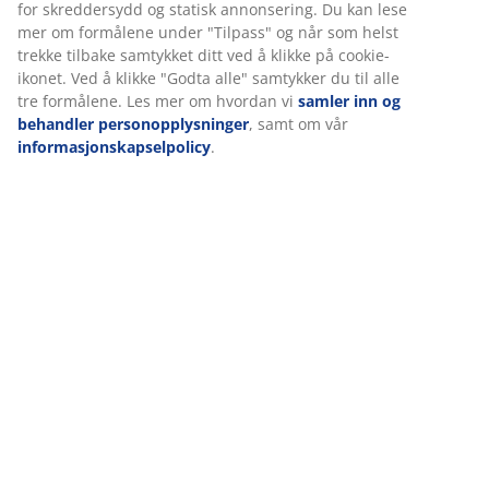
identifikatorer for å sikre en god opplevelse når du besøker
nettsiden vår. Informasjonskapsler samler inn informasjon om
Omtaler
deg for å sikre funksjonalitet, statistikk og relevant
markedsføring.
(
32
)
Når du godtar markedsførings-informasjonskapslene, deler vi
nettleserdataene dine med markedsføringspartnere (f.eks.
Levering
Google, Meta og TikTok) for skreddersydd og statisk
annonsering. Du kan lese mer om formålene under "Tilpass"
og når som helst trekke tilbake samtykket ditt ved å klikke på
cookie-ikonet. Ved å klikke "Godta alle" samtykker du til alle tre
formålene. Les mer om hvordan vi
samler inn og behandler
personopplysninger
, samt om vår
informasjonskapselpolicy
.