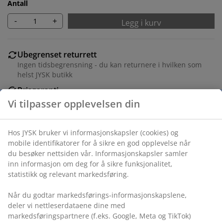
Antall
-
+
Legg i kurv
Ubegrenset returrett
Ingen tidsbegrensning - du kan returnere i hvilken som
helst JYSK butikk
Prisgaranti
30 dagers prisgaranti på alle varer
Fleksibel levering
Rask og enkel levering som passer deg
Varenr.: 2817002
Vi tilpasser opplevelsen din
Spesifikasjoner
Hos JYSK bruker vi informasjonskapsler (cookies) og mobile