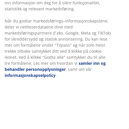
Ubegrenset returrett
Ingen tidsbegrensning - du kan returnere i hvilken som
helst JYSK butikk
Prisgaranti
30 dagers prisgaranti på alle varer
Fleksibel levering
Rask og enkel levering som passer deg
Varenr.: 2117225
Spesifikasjoner
Omtaler
(
128
)