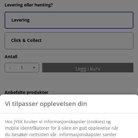
Levering eller henting?
Levering
Click & Collect
Antall
-
+
Legg i kurv
Anbefalte produkter
Håndkleholdere