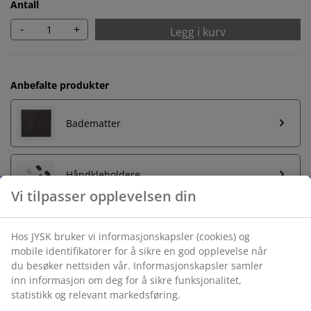
Antall
-
+
Legg i kurv
Anbefalte produkter
Badematter
Håndkleholdere
Ubegrenset returrett
Ingen tidsbegrensning - du kan returnere i hvilken som
helst JYSK butikk
Prisgaranti
30 dagers prisgaranti på alle varer