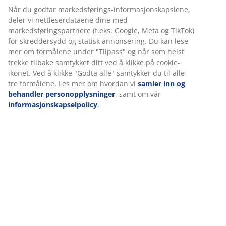
Fleksibel levering
Rask og enkel levering som passer deg
Varenr.: 2351541
Spesifikasjoner
Omtaler
(
157
)
Levering