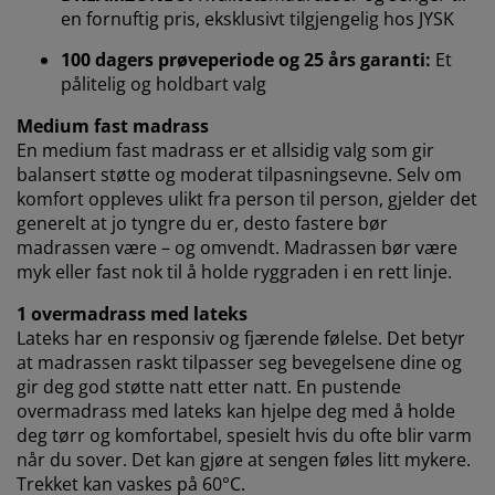
Når du godtar markedsførings-informasjonskapslene,
en fornuftig pris, eksklusivt tilgjengelig hos JYSK
deler vi nettleserdataene dine med
markedsføringspartnere (f.eks. Google, Meta og TikTok)
100 dagers prøveperiode og 25 års garanti:
Et
for skreddersydd og statisk annonsering. Du kan lese
pålitelig og holdbart valg
mer om formålene under "Tilpass" og når som helst
trekke tilbake samtykket ditt ved å klikke på cookie-
Medium fast madrass
ikonet. Ved å klikke "Godta alle" samtykker du til alle
En medium fast madrass er et allsidig valg som gir
tre formålene. Les mer om hvordan vi
samler inn og
balansert støtte og moderat tilpasningsevne. Selv om
behandler personopplysninger
, samt om vår
komfort oppleves ulikt fra person til person, gjelder det
informasjonskapselpolicy
.
generelt at jo tyngre du er, desto fastere bør
madrassen være – og omvendt. Madrassen bør være
myk eller fast nok til å holde ryggraden i en rett linje.
1 overmadrass med lateks
Lateks har en responsiv og fjærende følelse. Det betyr
at madrassen raskt tilpasser seg bevegelsene dine og
gir deg god støtte natt etter natt. En pustende
overmadrass med lateks kan hjelpe deg med å holde
deg tørr og komfortabel, spesielt hvis du ofte blir varm
når du sover. Det kan gjøre at sengen føles litt mykere.
Trekket kan vaskes på 60°C.