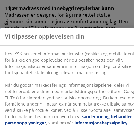
1 fjærmadrass med innebygd regulerbar bunn
Madrassen er designet for å gi målrettet støtte
gjennom sin kombinasjon av komfortsoner og lag. Den
er delt inn i 7 komfortsoner og 3 komfortlag, som
inkluderer pocket-fjærer og Comfort+ skum, som hver
bidrar til dybde og generell støtte. Hver pocket-fjær er
innkapslet i sin egen stofflomme og tilpasser seg
individuelt til kroppen din. Dette skaper en fleksibel og
støttende madrass. Den innebygde regulerbare
bunnen gir trinnløs justering av både hode- og
fotseksjonene, styrt av en trådløs fjernkontroll. Motor
må monteres før bruk.
Farge
Match sengen din med en sengegavl i samme
fargekode, Brun-92, for å skape et helhetlig utseende.
En sengegavl gir soverommet ditt et stilig preg og
bidrar til å redusere merker på veggen som kan oppstå
når man sover tett inntil den.