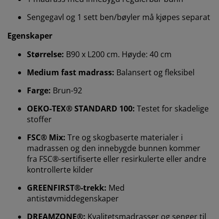
Sengegavl og 1 sett ben/bøyler må kjøpes separat
Egenskaper
Størrelse:
B90 x L200 cm. Høyde: 40 cm
Medium fast madrass:
Balansert og fleksibel
Farge:
Brun-92
OEKO-TEX® STANDARD 100:
Testet for skadelige
stoffer
Vi tilpasser opplevelsen din
FSC® Mix:
Tre og skogbaserte materialer i
madrassen og den innebygde bunnen kommer
fra FSC®-sertifiserte eller resirkulerte eller andre
Hos JYSK bruker vi informasjonskapsler (cookies) og
mobile identifikatorer for å sikre en god opplevelse når
kontrollerte kilder
du besøker nettsiden vår. Informasjonskapsler samler
GREENFIRST®-trekk:
Med
inn informasjon om deg for å sikre funksjonalitet,
antistøvmiddegenskaper
statistikk og relevant markedsføring.
DREAMZONE®:
Kvalitetsmadrasser og senger til