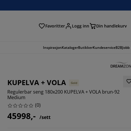
Favoritter
Logg inn
Din handlekurv
Inspirasjon
Kataloger
Butikker
Kundeservice
B2B
Jobb
KUPELVA + VOLA
Gold
Regulerbar seng 180x200 KUPELVA + VOLA brun-92
Medium
(
0
)
45998,-
/sett