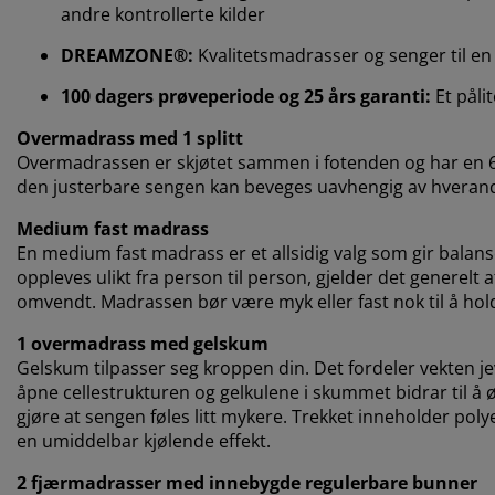
andre kontrollerte kilder
DREAMZONE®:
Kvalitetsmadrasser og senger til en f
100 dagers prøveperiode og 25 års garanti:
Et påli
Overmadrass med 1 splitt
Overmadrassen er skjøtet sammen i fotenden og har en 60
den justerbare sengen kan beveges uavhengig av hveran
Medium fast madrass
En medium fast madrass er et allsidig valg som gir balan
oppleves ulikt fra person til person, gjelder det generelt
omvendt. Madrassen bør være myk eller fast nok til å holde
1 overmadrass med gelskum
Gelskum tilpasser seg kroppen din. Det fordeler vekten je
åpne cellestrukturen og gelkulene i skummet bidrar til å
gjøre at sengen føles litt mykere. Trekket inneholder poly
en umiddelbar kjølende effekt.
2 fjærmadrasser med innebygde regulerbare bunner