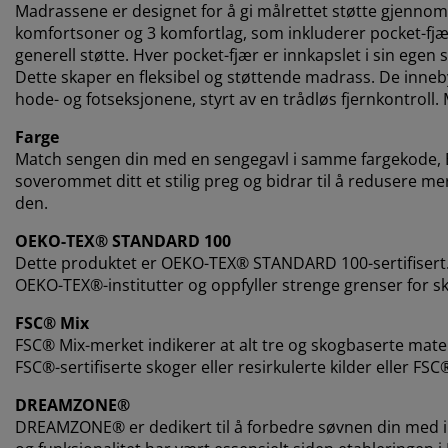
Madrassene er designet for å gi målrettet støtte gjennom
komfortsoner og 3 komfortlag, som inkluderer pocket-fjæ
generell støtte. Hver pocket-fjær er innkapslet i sin egen 
Dette skaper en fleksibel og støttende madrass. De inneb
hode- og fotseksjonene, styrt av en trådløs fjernkontroll
Farge
Match sengen din med en sengegavl i samme fargekode, Br
soverommet ditt et stilig preg og bidrar til å redusere m
den.
OEKO-TEX® STANDARD 100
Dette produktet er OEKO-TEX® STANDARD 100-sertifisert.
OEKO-TEX®-institutter og oppfyller strenge grenser for sk
FSC® Mix
FSC® Mix-merket indikerer at alt tre og skogbaserte mat
FSC®-sertifiserte skoger eller resirkulerte kilder eller FSC
DREAMZONE®
DREAMZONE® er dedikert til å forbedre søvnen din med in