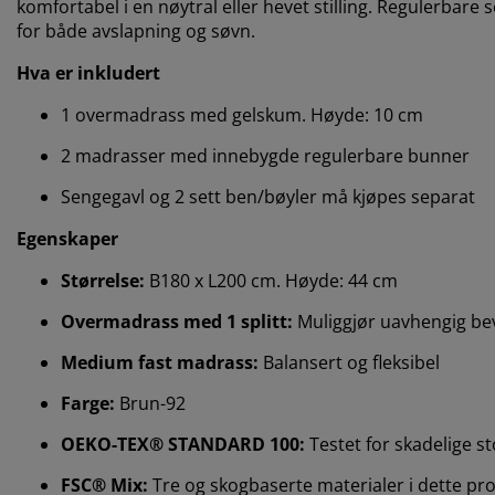
komfortabel i en nøytral eller hevet stilling. Regulerbare se
for både avslapning og søvn.
Hva er inkludert
1 overmadrass med gelskum. Høyde: 10 cm
2 madrasser med innebygde regulerbare bunner
Sengegavl og 2 sett ben/bøyler må kjøpes separat
Egenskaper
Størrelse:
B180 x L200 cm. Høyde: 44 cm
Overmadrass med 1 splitt:
Muliggjør uavhengig be
Medium fast madrass:
Balansert og fleksibel
Farge:
Brun-92
OEKO-TEX® STANDARD 100:
Testet for skadelige st
FSC® Mix:
Tre og skogbaserte materialer i dette prod