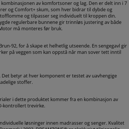
 kombinasjonen av komfortsoner og lag. Den er delt inn i 7
rer og Comfort+ skum, som hver bidrar til dybde og
stofflomme og tilpasser seg individuelt til kroppen din.
ygde regulerbare bunnene gir trinnløs justering av både
. Motor må monteres før bruk.
un-92, for å skape et helhetlig utseende. En sengegavl gir
erker på veggen som kan oppstå når man sover tett inntil
 Det betyr at hver komponent er testet av uavhengige
adelige stoffer.
erialer i dette produktet kommer fra en kombinasjon av
®-kontrollert trevirke.
dividuelle løsninger innen madrasser og senger. Kvalitet