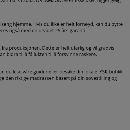
i Danmark i 2003. DREAMZONE® er eksklusivt tilgjengelig
lseng hjemme. Hvis du ikke er helt fornøyd, kan du bytte
eres også med en utvidet 25 års garanti.
fra produksjonen. Dette er helt ufarlig og vil gradvis
 bidra til å få lukten til å forsvinne raskere.
n du lese våre guider eller besøke din lokale JYSK-butikk.
lge den riktige madrassen basert på din sovestilling og