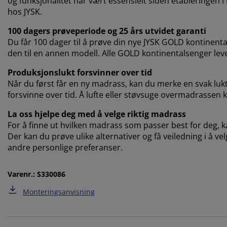
og funksjonalitet har vært essensielt siden etableringen 
hos JYSK.
100 dagers prøveperiode og 25 års utvidet garanti
Du får 100 dager til å prøve din nye JYSK GOLD kontinenta
den til en annen modell. Alle GOLD kontinentalsenger lev
Produksjonslukt forsvinner over tid
Når du først får en ny madrass, kan du merke en svak lukt 
forsvinne over tid. Å lufte eller støvsuge overmadrassen kan
La oss hjelpe deg med å velge riktig madrass
For å finne ut hvilken madrass som passer best for deg, ka
Der kan du prøve ulike alternativer og få veiledning i å ve
andre personlige preferanser.
Varenr.: S330086
Monteringsanvisning