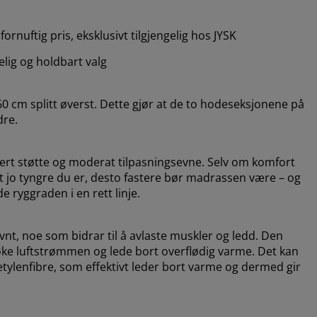
ornuftig pris, eksklusivt tilgjengelig hos JYSK
telig og holdbart valg
 cm splitt øverst. Dette gjør at de to hodeseksjonene på
dre.
sert støtte og moderat tilpasningsevne. Selv om komfort
 at jo tyngre du er, desto fastere bør madrassen være – og
 ryggraden i en rett linje.
vnt, noe som bidrar til å avlaste muskler og ledd. Den
 øke luftstrømmen og lede bort overflødig varme. Det kan
etylenfibre, som effektivt leder bort varme og dermed gir