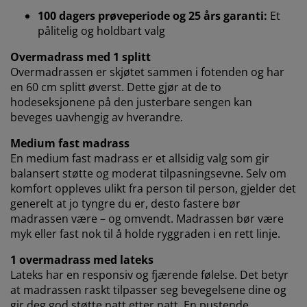
deler vi nettleserdataene dine med
100 dagers prøveperiode og 25 års garanti:
Et
markedsføringspartnere (f.eks. Google, Meta og TikTok)
pålitelig og holdbart valg
for skreddersydd og statisk annonsering. Du kan lese
mer om formålene under "Tilpass" og når som helst
Overmadrass med 1 splitt
trekke tilbake samtykket ditt ved å klikke på cookie-
Overmadrassen er skjøtet sammen i fotenden og har
ikonet. Ved å klikke "Godta alle" samtykker du til alle
en 60 cm splitt øverst. Dette gjør at de to
tre formålene. Les mer om hvordan vi
samler inn og
hodeseksjonene på den justerbare sengen kan
behandler personopplysninger
, samt om vår
beveges uavhengig av hverandre.
informasjonskapselpolicy
.
Medium fast madrass
En medium fast madrass er et allsidig valg som gir
balansert støtte og moderat tilpasningsevne. Selv om
komfort oppleves ulikt fra person til person, gjelder det
generelt at jo tyngre du er, desto fastere bør
madrassen være – og omvendt. Madrassen bør være
myk eller fast nok til å holde ryggraden i en rett linje.
1 overmadrass med lateks
Lateks har en responsiv og fjærende følelse. Det betyr
at madrassen raskt tilpasser seg bevegelsene dine og
gir deg god støtte natt etter natt. En pustende