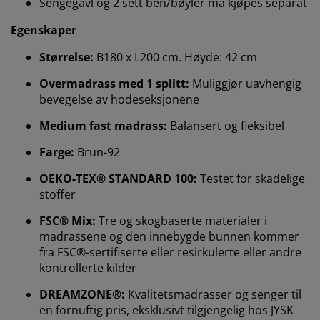
Sengegavl og 2 sett ben/bøyler må kjøpes separat
Egenskaper
Størrelse:
B180 x L200 cm. Høyde: 42 cm
Overmadrass med 1 splitt:
Muliggjør uavhengig
bevegelse av hodeseksjonene
Medium fast madrass:
Balansert og fleksibel
Farge:
Brun-92
OEKO-TEX® STANDARD 100:
Testet for skadelige
Vi tilpasser opplevelsen din
stoffer
FSC® Mix:
Tre og skogbaserte materialer i
Hos JYSK bruker vi informasjonskapsler (cookies) og
madrassene og den innebygde bunnen kommer
mobile identifikatorer for å sikre en god opplevelse når
fra FSC®-sertifiserte eller resirkulerte eller andre
du besøker nettsiden vår. Informasjonskapsler samler
kontrollerte kilder
inn informasjon om deg for å sikre funksjonalitet,
statistikk og relevant markedsføring.
DREAMZONE®:
Kvalitetsmadrasser og senger til
en fornuftig pris, eksklusivt tilgjengelig hos JYSK
Når du godtar markedsførings-informasjonskapslene,