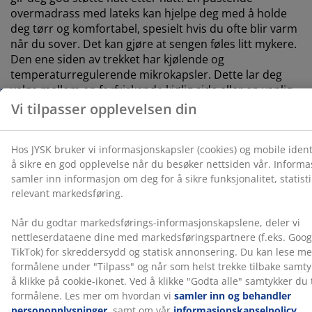
overmadrass med lateks kan hjelpe deg med å holde
deg tørr og komfortabel, spesielt hvis du ofte blir varm
når du sover. Det kan gjøre at sengen føles litt mykere.
Den ene siden av trekket har kjølende og
temperaturregulerende mikrokapsler. Dette lar deg
velge mellom en forfriskende kjølig side eller en vanlig
side.
2 fjærmadrasser med innebygde regulerbare bunner
Madrassene er designet for å gi målrettet støtte
gjennom kombinasjonen av komfortsoner og lag. Den
er delt inn i 7 komfortsoner og 3 komfortlag, som
inkluderer pocket-fjærer og Comfort+ skum, som hver
bidrar til dybde og generell støtte. Hver pocket-fjær er
innkapslet i sin egen stofflomme og tilpasser seg
individuelt til kroppen din. Dette skaper en fleksibel og
støttende madrass. De innebygde regulerbare
bunnene gir trinnløs justering av både hode- og
fotseksjonene, styrt av en trådløs fjernkontroll. Motor
må monteres før bruk.