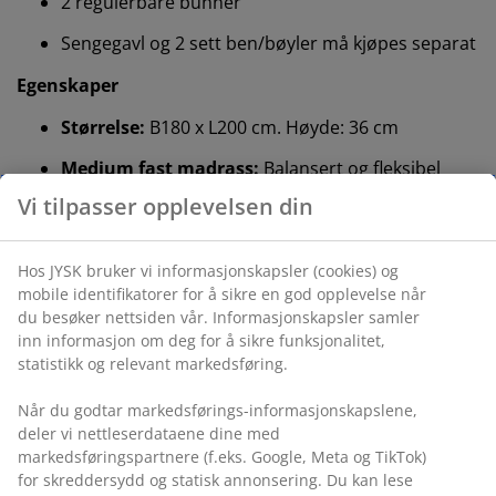
2 regulerbare bunner
Sengegavl og 2 sett ben/bøyler må kjøpes separat
Egenskaper
Størrelse:
B180 x L200 cm. Høyde: 36 cm
Medium fast madrass:
Balansert og fleksibel
Farge:
Grå-40
OEKO-TEX® STANDARD 100:
Testet for skadelige
stoffer
FSC® Mix:
Tre og skogbaserte materialer i
madrassen og bunnen kommer fra FSC®-
sertifiserte eller resirkulerte eller andre
kontrollerte kilder.
DREAMZONE®:
Kvalitetsmadrasser og senger til
en fornuftig pris, eksklusivt tilgjengelig hos JYSK
15 års garanti:
Et holdbart valg